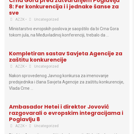
Crna Gora pred zatvaranjem Poglavlja
8: Fer konkurencija i i jednake šanse za
sve
AZZK
•
Uncategorized
Ministarstvo evropskih poslova je saopštilo da bi Crna Gora
tokom jula, na Međuvladinoj konferenciji, trebalo da …
Kompletiran sastav Savjeta Agencije za
zaštitu konkurencije
AZZK
•
Uncategorized
Nakon sprovedenog Javnog konkursa za imenovanje
predsjednika i člana Savjeta Agencije za zaštitu konkurencije,
Vlada Crne …
Ambasador Hetei i direktor Jovović
razgovarali o evropskim integracijama i
Poglavlju 8
AZZK
•
Uncategorized