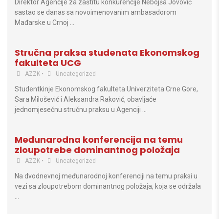
Direktor Agencije za zaštitu konkurencije Nebojša Jovović
sastao se danas sa novoimenovanim ambasadorom
Mađarske u Crnoj …
Stručna praksa studenata Ekonomskog
fakulteta UCG
AZZK
•
Uncategorized
Studentkinje Ekonomskog fakulteta Univerziteta Crne Gore,
Sara Milošević i Aleksandra Raković, obavljaće
jednomjesečnu stručnu praksu u Agenciji …
Međunarodna konferencija na temu
zloupotrebe dominantnog položaja
AZZK
•
Uncategorized
Na dvodnevnoj međunarodnoj konferenciji na temu praksi u
vezi sa zloupotrebom dominantnog položaja, koja se održala
…