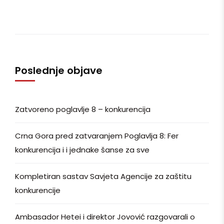
Poslednje objave
Zatvoreno poglavlje 8 – konkurencija
Crna Gora pred zatvaranjem Poglavlja 8: Fer
konkurencija i i jednake šanse za sve
Kompletiran sastav Savjeta Agencije za zaštitu
konkurencije
Ambasador Hetei i direktor Jovović razgovarali o