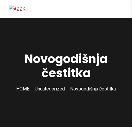
content
Novogodišnja
čestitka
HOME
Uncategorized
Novogodišnja čestitka