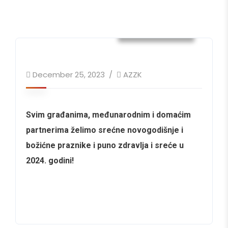
Uncategorized
December 25, 2023
AZZK
Svim građanima, međunarodnim i domaćim
partnerima želimo srećne novogodišnje i
božićne praznike i puno zdravlja i sreće u
2024. godini!