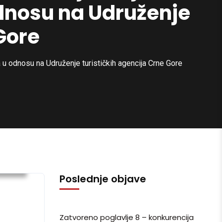
dnosu na Udruženje
Gore
 u odnosu na Udruženje turističkih agencija Crne Gore
ized
Poslednje objave
Zatvoreno poglavlje 8 – konkurencija