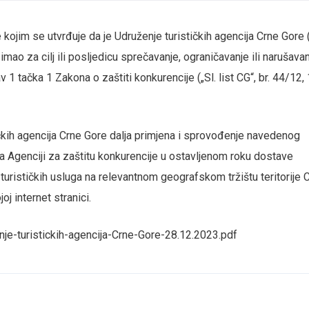
e kojim se utvrđuje da je Udruženje turističkih agencija Crne Gore
 imao za cilj ili posljedicu sprečavanje, ograničavanje ili narušava
 1 tačka 1 Zakona o zaštiti konkurencije („Sl. list CG“, br. 44/12,
čkih agencija Crne Gore
dalja
primjena i sprovođenje navedenog
da Agenciji za zaštitu konkurencije u ostavljenom roku dostave
turističkih usluga na relevantnom geografskom tržištu teritorije 
oj internet stranici.
e-turistickih-agencija-Crne-Gore-28.12.2023.pdf