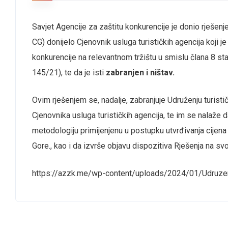
Savjet Agencije za zaštitu konkurencije je donio rješenj
CG) donijelo Cjenovnik usluga turističkih agencija koji je
konkurencije na relevantnom tržištu u smislu člana 8 stav
145/21), te da je isti
zabranjen i ništav.
Ovim rješenjem se, nadalje, zabranjuje Udruženju turisti
Cjenovnika usluga turističkih agencija, te im se nalaže 
metodologiju primijenjenu u postupku utvrđivanja cijena 
Gore., kao i da izvrše objavu dispozitiva Rješenja na svoj
https://azzk.me/wp-content/uploads/2024/01/Udruzenj