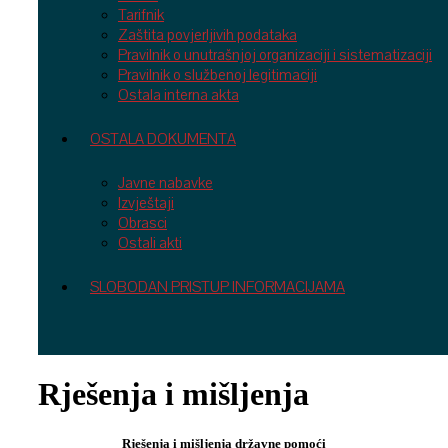
Tarifnik
Zaštita povjerljivih podataka
Pravilnik o unutrašnjoj organizaciji i sistematizaciji
Pravilnik o službenoj legitimaciji
Ostala interna akta
OSTALA DOKUMENTA
Javne nabavke
Izvještaji
Obrasci
Ostali akti
SLOBODAN PRISTUP INFORMACIJAMA
Rješenja i mišljenja
Rješenja i mišljenja državne pomoći