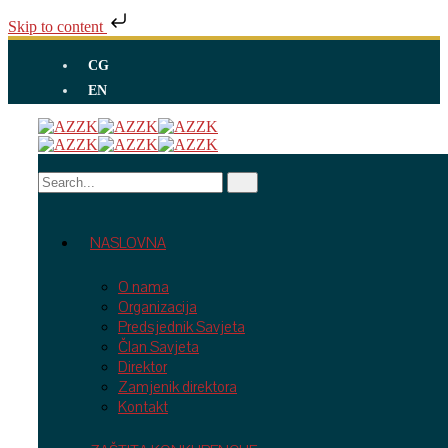
Skip to content
CG
EN
NASLOVNA
O nama
Organizacija
Predsjednik Savjeta
Član Savjeta
Direktor
Zamjenik direktora
Kontakt