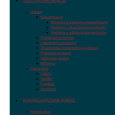
ZAŠTITA KONKURENCIJE
Odluke
Koncentracije
Rješenja o odobrenju koncentracije
Rješenja o obustavi koncentracije
Rješenja o odbijanju koncentracije
Pojedinačna izuzeća
Zabranjeni sporazumi
Zloupotreba dominantnog položaja
Pokrenuti postupci
Sektorske analize
Mišljenja
Pravni okvir
Zakon
Uredbe
Pravilnici
Uputstva
KONTROLA DRŽAVNE POMOĆI
Pravnik okvir