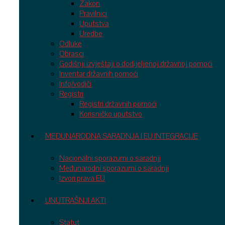
Zakon
Pravilnici
Uputstva
Uredbe
Odluke
Obrasci
Godišnji izvještaji o dodijeljenoj državnoj pomoći
Inventar državnih pomoći
Info/vodiči
Registri
Registri državnih pomoći
Korisničko uputstvo
MEĐUNARODNA SARADNJA I EU INTEGRACIJE
Nacionalni sporazumi o saradnji
Međunarodni sporazumi o saradnji
Izvori prava EU
UNUTRAŠNJI AKTI
Statut