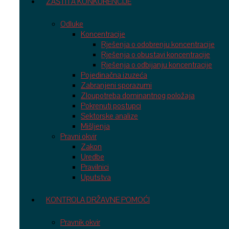
ZAŠTITA KONKURENCIJE
Odluke
Koncentracije
Rješenja o odobrenju koncentracije
Rješenja o obustavi koncentracije
Rješenja o odbijanju koncentracije
Pojedinačna izuzeća
Zabranjeni sporazumi
Zloupotreba dominantnog položaja
Pokrenuti postupci
Sektorske analize
Mišljenja
Pravni okvir
Zakon
Uredbe
Pravilnici
Uputstva
KONTROLA DRŽAVNE POMOĆI
Pravnik okvir