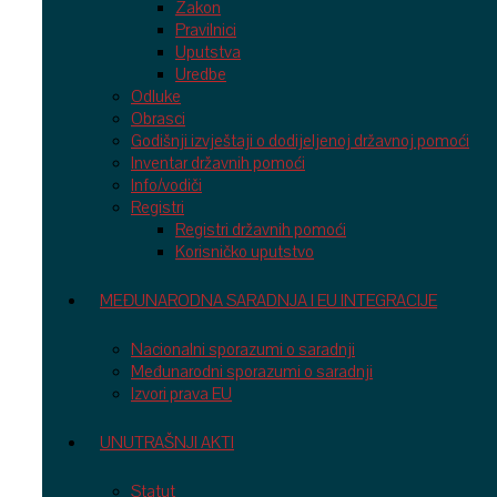
Zakon
Pravilnici
Uputstva
Uredbe
Odluke
Obrasci
Godišnji izvještaji o dodijeljenoj državnoj pomoći
Inventar državnih pomoći
Info/vodiči
Registri
Registri državnih pomoći
Korisničko uputstvo
MEĐUNARODNA SARADNJA I EU INTEGRACIJE
Nacionalni sporazumi o saradnji
Međunarodni sporazumi o saradnji
Izvori prava EU
UNUTRAŠNJI AKTI
Statut