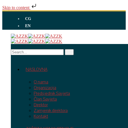
Skip to content
CG
EN
NASLOVNA
O nama
Organizacija
Predsjednik Savjeta
Član Savjeta
Direktor
Zamjenik direktora
Kontakt