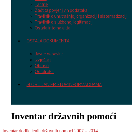
Tarifnik
Zaštita povjerljivih podataka
Pravilnik o unutrašnjoj organizaciji i sistematizaciji
Pravilnik o službenoj legitimaciji
Ostala interna akta
OSTALA DOKUMENTA
Javne nabavke
Izvještaji
Obrasci
Ostali akti
SLOBODAN PRISTUP INFORMACIJAMA
Inventar državnih pomoći
Inventar dodijeljenih državnih pomoći 2007 – 2014