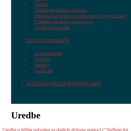
Tarifnik
Zaštita povjerljivih podataka
Pravilnik o unutrašnjoj organizaciji i sistematizaciji
Pravilnik o službenoj legitimaciji
Ostala interna akta
OSTALA DOKUMENTA
Javne nabavke
Izvještaji
Obrasci
Ostali akti
SLOBODAN PRISTUP INFORMACIJAMA
Uredbe
Uredba o bližim uslovima za dodjelu državne pomoći (“Službeni list