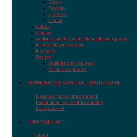
Zakon
Pravilnici
Uputstva
Uredbe
Odluke
Obrasci
Godišnji izvještaji o dodijeljenoj državnoj pomoći
Inventar državnih pomoći
Info/vodiči
Registri
Registri državnih pomoći
Korisničko uputstvo
MEĐUNARODNA SARADNJA I EU INTEGRACIJE
Nacionalni sporazumi o saradnji
Međunarodni sporazumi o saradnji
Izvori prava EU
UNUTRAŠNJI AKTI
Statut