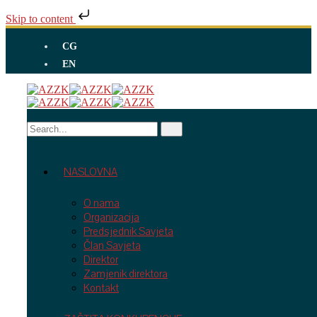
Skip to content
CG
EN
NASLOVNA
O nama
Organizacija
Predsjednik Savjeta
Član Savjeta
Direktor
Zamjenik direktora
Kontakt