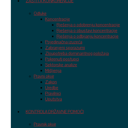
ZAŠTITA KONKURENCIJE
Odluke
Koncentracije
Rješenja o odobrenju koncentracije
Rješenja o obustavi koncentracije
Rješenja o odbijanju koncentracije
Pojedinačna izuzeća
Zabranjeni sporazumi
Zloupotreba dominantnog položaja
Pokrenuti postupci
Sektorske analize
Mišljenja
Pravni okvir
Zakon
Uredbe
Pravilnici
Uputstva
KONTROLA DRŽAVNE POMOĆI
Pravnik okvir