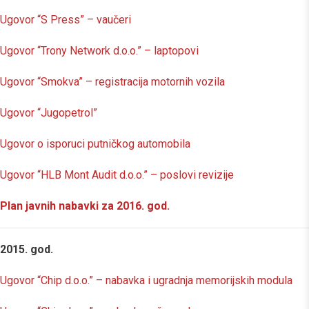
Ugovor “S Press” – vaučeri
Ugovor “Trony Network d.o.o.” – laptopovi
Ugovor “Smokva” – registracija motornih vozila
Ugovor “Jugopetrol”
Ugovor o isporuci putničkog automobila
Ugovor “HLB Mont Audit d.o.o.” – poslovi revizije
Plan javnih nabavki za 2016. god.
2015. god.
Ugovor “Chip d.o.o.” – nabavka i ugradnja memorijskih modula