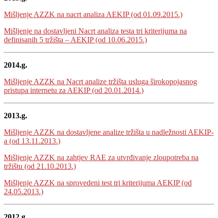
Mišljenje AZZK na nacrt analiza AEKIP (od 01.09.2015.)
Mišljenje na dostavljeni Nacrt analiza testa tri kriterijuma na
definisanih 5 tržišta – AEKIP (od 10.06.2015.)
2014.g.
Mišljenje AZZK na Nacrt analize tržišta usluga širokopojasnog
pristupa internetu za AEKIP (od 20.01.2014.)
2013.g.
Mišljenje AZZK na dostavljene analize tržišta u nadležnosti AEKIP-
a (od 13.11.2013.)
Mišljenje AZZK na zahtjev RAE za utvrđivanje zloupotreba na
tržištu (od 21.10.2013.)
Mišljenje AZZK na sprovedeni test tri kriterijuma AEKIP (od
24.05.2013.)
2012.g.