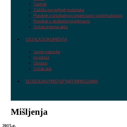
Tarifnik
Zaštita povjerljivih podataka
Pravilnik o unutrašnjoj organizaciji i sistematizaciji
Pravilnik o službenoj legitimaciji
Ostala interna akta
OSTALA DOKUMENTA
Javne nabavke
Izvještaji
Obrasci
Ostali akti
SLOBODAN PRISTUP INFORMACIJAMA
Mišljenja
2015.g.