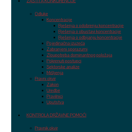
ZAŠTITA KONKURENCIJE
Odluke
Koncentracije
Rješenja o odobrenju koncentracije
Rješenja o obustavi koncentracije
Rješenja o odbijanju koncentracije
Pojedinačna izuzeća
Zabranjeni sporazumi
Zloupotreba dominantnog položaja
Pokrenuti postupci
Sektorske analize
Mišljenja
Pravni okvir
Zakon
Uredbe
Pravilnici
Uputstva
KONTROLA DRŽAVNE POMOĆI
Pravnik okvir