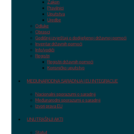
Zakon
Pravilnici
Uputstva
Uredbe
Odluke
Obrasci
Godišnji izvještaji o dodijeljenoj državnoj pomoći
Inventar državnih pomoći
Info/vodiči
Registri
Registri državnih pomoći
Korisničko uputstvo
MEĐUNARODNA SARADNJA I EU INTEGRACIJE
Nacionalni sporazumi o saradnji
Međunarodni sporazumi o saradnji
Izvori prava EU
UNUTRAŠNJI AKTI
Statut