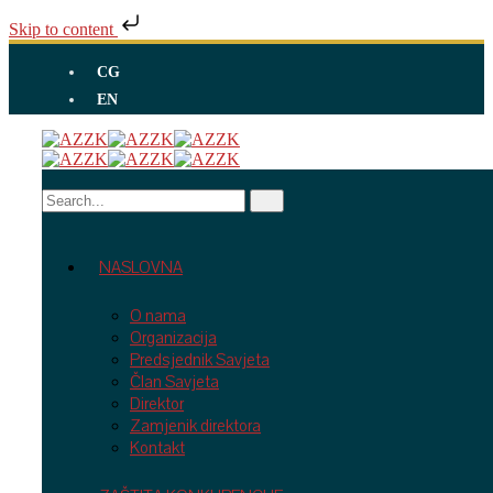
Skip to content
CG
EN
NASLOVNA
O nama
Organizacija
Predsjednik Savjeta
Član Savjeta
Direktor
Zamjenik direktora
Kontakt