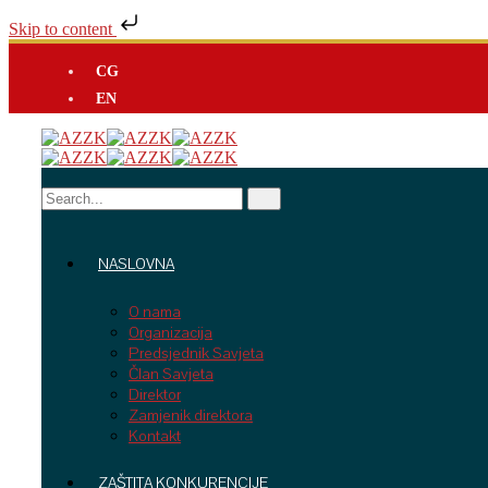
Skip to content
CG
EN
NASLOVNA
O nama
Organizacija
Predsjednik Savjeta
Član Savjeta
Direktor
Zamjenik direktora
Kontakt
ZAŠTITA KONKURENCIJE