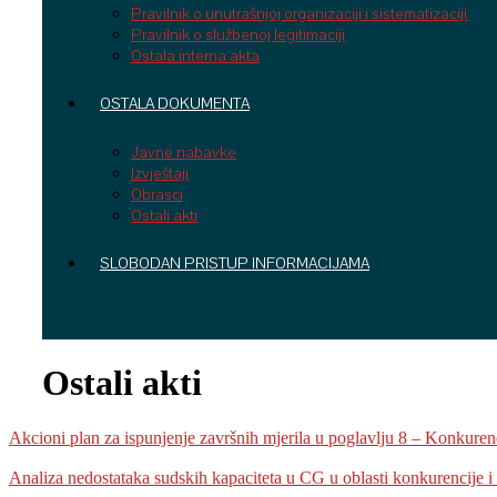
Pravilnik o unutrašnjoj organizaciji i sistematizaciji
Pravilnik o službenoj legitimaciji
Ostala interna akta
OSTALA DOKUMENTA
Javne nabavke
Izvještaji
Obrasci
Ostali akti
SLOBODAN PRISTUP INFORMACIJAMA
Ostali akti
Akcioni plan za ispunjenje završnih mjerila u poglavlju 8 – Konkuren
Analiza nedostataka sudskih kapaciteta u CG u oblasti konkurencije 