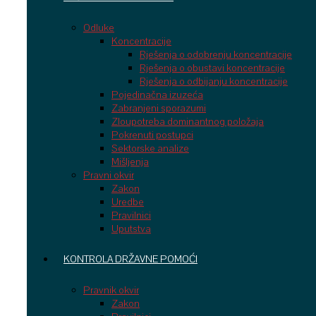
Odluke
Koncentracije
Rješenja o odobrenju koncentracije
Rješenja o obustavi koncentracije
Rješenja o odbijanju koncentracije
Pojedinačna izuzeća
Zabranjeni sporazumi
Zloupotreba dominantnog položaja
Pokrenuti postupci
Sektorske analize
Mišljenja
Pravni okvir
Zakon
Uredbe
Pravilnici
Uputstva
KONTROLA DRŽAVNE POMOĆI
Pravnik okvir
Zakon