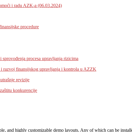
 pomoći i radu AZK-a (06.03.2024)
finansijske procedure
i sprovođenja procesa upravljanja rizicima
 i razvoj finansijskog upravljanja i kontrola u AZZK
rašnje revizije
 zaštitu konkurencije
ble, and highly customizable demo layouts. Any of which can be installe