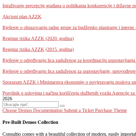
Istraživanje percepcije građana o politikama konkurencije i državne
Akcioni plan AZZK
Rješenje o obrazovanju radne grupe za budžetsko planiranje i interne 
Registar rizika AZZK (2020. godina)
Registar rizika AZZK
(2015. godina)
Rješenje o određivanju lica zaduženog za koordinaciju uspostavljanja 
Rješenje o određivanju lica zaduženog za uspostavljanje, sprovođenje
Sporazum AZZK i Ministarstva ekonomije o povjeravanju poslova unut
Pravilnik o uslovima i načinu korišćenja službenih vozila Agencije za
2026
Choose Demos
Documentation
Submit a Ticket
Purchase Theme
Pre-Built Demos Collection
Consultio comes with a beautiful collection of modern, easily importa