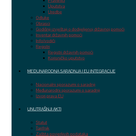
Pravilnici
Uputstva
Uredbe
Odluke
Obrasci
Godišnji izvještaji o dodijeljenoj državnoj pomoći
Inventar državnih pomoći
Info/vodiči
Registri
Registri državnih pomoći
Korisničko uputstvo
MEĐUNARODNA SARADNJA I EU INTEGRACIJE
Nacionalni sporazumi o saradnji
Međunarodni sporazumi o saradnji
Izvori prava EU
UNUTRAŠNJI AKTI
Statut
Tarifnik
Zaštita povjerljivih podataka