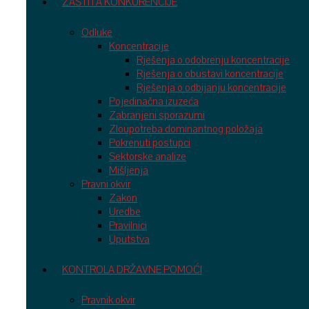
ZAŠTITA KONKURENCIJE
Odluke
Koncentracije
Rješenja o odobrenju koncentracije
Rješenja o obustavi koncentracije
Rješenja o odbijanju koncentracije
Pojedinačna izuzeća
Zabranjeni sporazumi
Zloupotreba dominantnog položaja
Pokrenuti postupci
Sektorske analize
Mišljenja
Pravni okvir
Zakon
Uredbe
Pravilnici
Uputstva
KONTROLA DRŽAVNE POMOĆI
Pravnik okvir