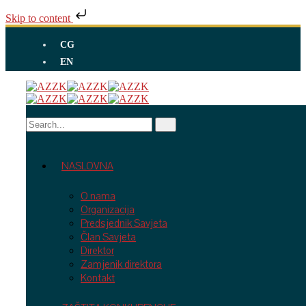
Skip to content
CG
EN
NASLOVNA
O nama
Organizacija
Predsjednik Savjeta
Član Savjeta
Direktor
Zamjenik direktora
Kontakt