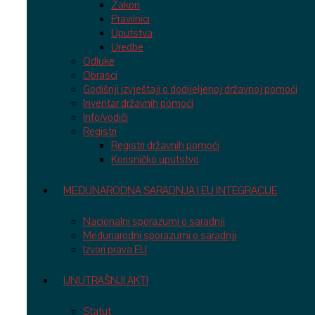
Zakon
Pravilnici
Uputstva
Uredbe
Odluke
Obrasci
Godišnji izvještaji o dodijeljenoj državnoj pomoći
Inventar državnih pomoći
Info/vodiči
Registri
Registri državnih pomoći
Korisničko uputstvo
MEĐUNARODNA SARADNJA I EU INTEGRACIJE
Nacionalni sporazumi o saradnji
Međunarodni sporazumi o saradnji
Izvori prava EU
UNUTRAŠNJI AKTI
Statut