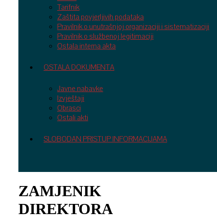
Tarifnik
Zaštita povjerljivih podataka
Pravilnik o unutrašnjoj organizaciji i sistematizaciji
Pravilnik o službenoj legitimaciji
Ostala interna akta
OSTALA DOKUMENTA
Javne nabavke
Izvještaji
Obrasci
Ostali akti
SLOBODAN PRISTUP INFORMACIJAMA
ZAMJENIK
DIREKTORA