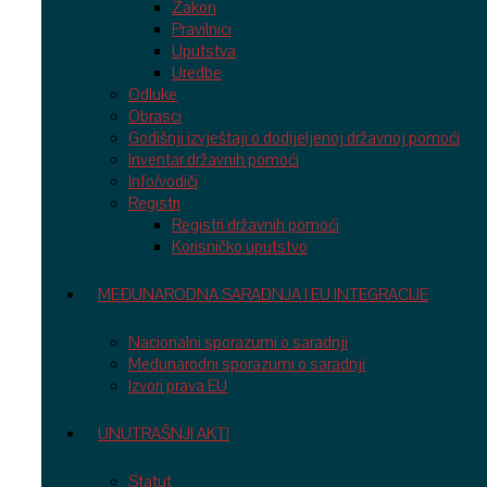
Zakon
Pravilnici
Uputstva
Uredbe
Odluke
Obrasci
Godišnji izvještaji o dodijeljenoj državnoj pomoći
Inventar državnih pomoći
Info/vodiči
Registri
Registri državnih pomoći
Korisničko uputstvo
MEĐUNARODNA SARADNJA I EU INTEGRACIJE
Nacionalni sporazumi o saradnji
Međunarodni sporazumi o saradnji
Izvori prava EU
UNUTRAŠNJI AKTI
Statut