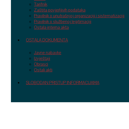
Tarifnik
Zaštita povjerljivih podataka
Pravilnik o unutrašnjoj organizaciji i sistematizaciji
Pravilnik o službenoj legitimaciji
Ostala interna akta
OSTALA DOKUMENTA
Javne nabavke
Izvještaji
Obrasci
Ostali akti
SLOBODAN PRISTUP INFORMACIJAMA