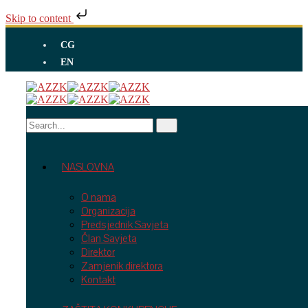
Skip to content
CG
EN
NASLOVNA
O nama
Organizacija
Predsjednik Savjeta
Član Savjeta
Direktor
Zamjenik direktora
Kontakt