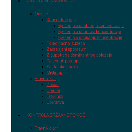
ZAŠTITA KONKURENCIJE
Odluke
Koncentracije
Rješenja o odobrenju koncentracije
Rješenja o obustavi koncentracije
Rješenja o odbijanju koncentracije
Pojedinačna izuzeća
Zabranjeni sporazumi
Zloupotreba dominantnog položaja
Pokrenuti postupci
Sektorske analize
Mišljenja
Pravni okvir
Zakon
Uredbe
Pravilnici
Uputstva
KONTROLA DRŽAVNE POMOĆI
Pravnik okvir