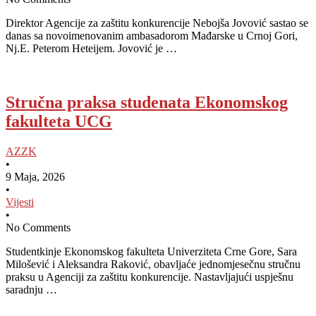
Direktor Agencije za zaštitu konkurencije Nebojša Jovović sastao se
danas sa novoimenovanim ambasadorom Mađarske u Crnoj Gori,
Nj.E. Peterom Heteijem. Jovović je …
Stručna praksa studenata Ekonomskog
fakulteta UCG
AZZK
•
9 Maja, 2026
•
Vijesti
•
No Comments
Studentkinje Ekonomskog fakulteta Univerziteta Crne Gore, Sara
Milošević i Aleksandra Raković, obavljaće jednomjesečnu stručnu
praksu u Agenciji za zaštitu konkurencije. Nastavljajući uspješnu
saradnju …