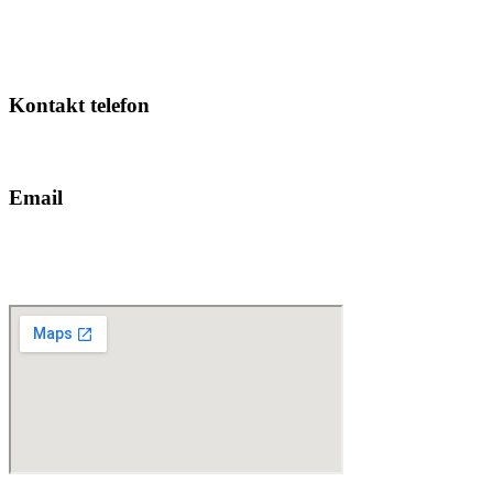
Ul. Svetlane Kane Radević br. 3, 81 000 Podgorica, Crna Gora
Radno vrijeme od 7.00h do 15.00h
Pauza: od 11.00h do 11.30h
Rad sa strankama: od 12.00h do 14.00h
Kontakt telefon
020 239-010, 020 239-024
Email
zastita.konkurencije@azzk.me
drzavna.pomoc@azzk.me