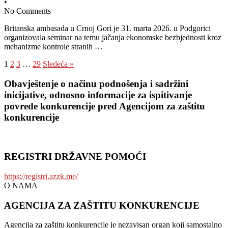
•
No Comments
Britanska ambasada u Crnoj Gori je 31. marta 2026. u Podgorici
organizovala seminar na temu jačanja ekonomske bezbjednosti kroz
mehanizme kontrole stranih …
1
2
3
…
29
Sledeća »
Obavještenje o načinu podnošenja i sadržini
inicijative, odnosno informacije za ispitivanje
povrede konkurencije pred Agencijom za zaštitu
konkurencije
REGISTRI DRŽAVNE POMOĆI
https://registri.azzk.me/
O NAMA
AGENCIJA ZA ZAŠTITU KONKURENCIJE
Agencija za zaštitu konkurencije je nezavisan organ koji samostalno