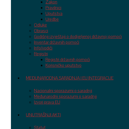
Zakon
Pravilnici
Uputstva
Uredbe
Odluke
Obrasci
Godišnji izvještaji o dodijeljenoj državnoj pomoći
Inventar državnih pomoći
Info/vodiči
Registri
Registri državnih pomoći
Korisničko uputstvo
MEĐUNARODNA SARADNJA I EU INTEGRACIJE
Nacionalni sporazumi o saradnji
Međunarodni sporazumi o saradnji
Izvori prava EU
UNUTRAŠNJI AKTI
Statut