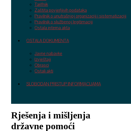
Tarifnik
Zaštita povjerljivih podataka
Pravilnik o unutrašnjoj organizaciji i sistematizaciji
Pravilnik o službenoj legitimaciji
Ostala interna akta
OSTALA DOKUMENTA
Javne nabavke
Izvještaji
Obrasci
Ostali akti
SLOBODAN PRISTUP INFORMACIJAMA
Rješenja i mišljenja
državne pomoći