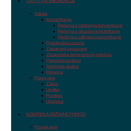
ZAŠTITA KONKURENCIJE
Odluke
Koncentracije
Rješenja o odobrenju koncentracije
Rješenja o obustavi koncentracije
Rješenja o odbijanju koncentracije
Pojedinačna izuzeća
Zabranjeni sporazumi
Zloupotreba dominantnog položaja
Pokrenuti postupci
Sektorske analize
Mišljenja
Pravni okvir
Zakon
Uredbe
Pravilnici
Uputstva
KONTROLA DRŽAVNE POMOĆI
Pravnik okvir