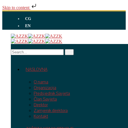
Skip to content
CG
EN
NASLOVNA
O nama
Organizacija
Predsjednik Savjeta
Član Savjeta
Direktor
Zamjenik direktora
Kontakt