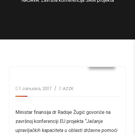
NAJAVA: Završna konferencija SAM projekta
Vijesti
1 Januara, 2017
AZZK
Ministar finansija dr Radoje Žugić govoriće na
završnoj konferenciji EU projekta
“Jačanje
upravljačkih kapaciteta u oblasti državne pomoći