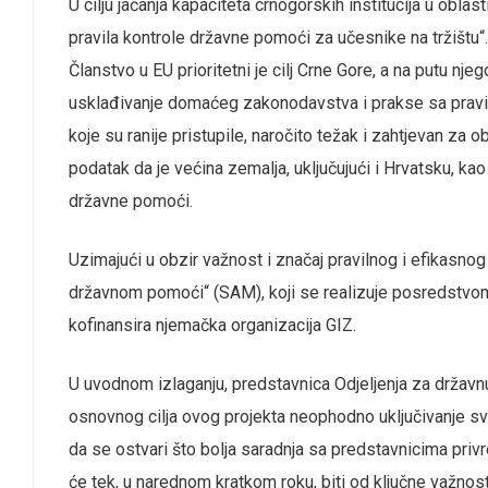
U cilju jačanja kapaciteta crnogorskih institucija u obl
pravila kontrole državne pomoći za učesnike na tržištu“.
Članstvo u EU prioritetni je cilj Crne Gore, a na putu nj
usklađivanje domaćeg zakonodavstva i prakse sa pravili
koje su ranije pristupile, naročito težak i zahtjevan za
podatak da je većina zemalja, uključujući i Hrvatsku, ka
državne pomoći.
Uzimajući u obzir važnost i značaj pravilnog i efikasnog
državnom pomoći“ (SAM), koji se realizuje posredstvom 
kofinansira njemačka organizacija GIZ.
U uvodnom izlaganju, predstavnica Odjeljenja za državnu 
osnovnog cilja ovog projekta neophodno uključivanje svih
da se ostvari što bolja saradnja sa predstavnicima privr
će tek, u narednom kratkom roku, biti od ključne važnost