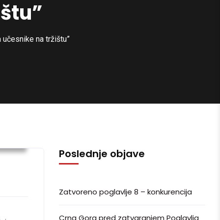
ištu”
učesnike na tržištu”
ijesti
Poslednje objave
Zatvoreno poglavlje 8 – konkurencija
Crna Gora pred zatvaranjem Poglavlja