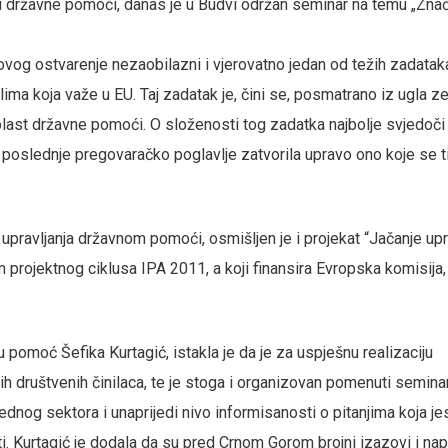
asti državne pomoći, danas je u Budvi održan seminar na temu „Znač
egovog ostvarenje nezaobilazni i vjerovatno jedan od težih zadatak
ma koja važe u EU. Taj zadatak je, čini se, posmatrano iz ugla z
 oblast državne pomoći. O složenosti tog zadatka najbolje svjedoči
o poslednje pregovaračko poglavlje zatvorila upravo ono koje se t
 upravljanja državnom pomoći, osmišljen je i projekat “Jačanje upr
projektnog ciklusa IPA 2011, a koji finansira Evropska komisija,
pomoć Šefika Kurtagić, istakla je da je za uspješnu realizaciju
 društvenih činilaca, te je stoga i organizovan pomenuti seminar,
ednog sektora i unaprijedi nivo informisanosti o pitanjima koja jes
i. Kurtagić je dodala da su pred Crnom Gorom brojni izazovi i nap