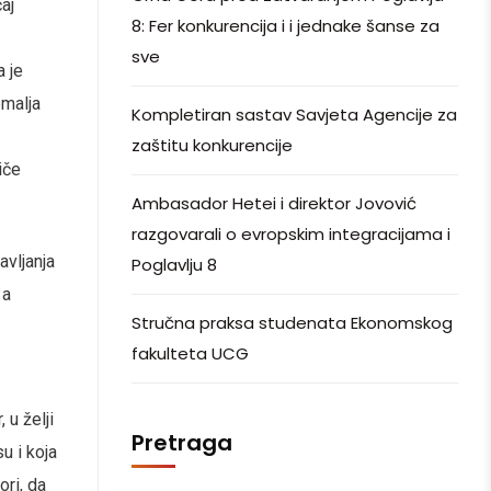
aj
8: Fer konkurencija i i jednake šanse za
sve
a je
emalja
Kompletiran sastav Savjeta Agencije za
zaštitu konkurencije
iče
Ambasador Hetei i direktor Jovović
razgovarali o evropskim integracijama i
avljanja
Poglavlju 8
 a
Stručna praksa studenata Ekonomskog
fakulteta UCG
 u želji
Pretraga
u i koja
ori, da