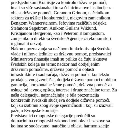
predsjednikom Komisije za kontrolu državne pomoći,
imali su više sastanaka i to sa čelnicima ove institucije za
oblast državne pomoći, Goranom Grinom, načelnikom
sektora za tržište i konkurenciju, njegovim zamjenikom
Bengtom Wennersteinom, šefovima različitih odsjeka
Stefanom Sagebrom, Anikom Gullans Wiklund,
Kristijanom Bergerom, kao i Peterom Blomquistom,
zamjenikom direktora švedske Agencije za ekonomski i
regionalni razvoj.
Nakon upoznavanja sa načinom funkcionisanja švedske
vlade i njihove jedinice za državnu pomoć, predstavnici
Ministarstva finansija imali su priliku da čuju iskustva
švedskih kolega na teme: nadzor nad dodjeljenim
državnim pomoćima, državna pomoć u oblasti
infrastrukture i saobraćaja, državna pomoć u kontekstu
prodaje javnog zemljišta, dodjela državne pomoći u obliku
garancija, horizontalne šeme pomoći, državna pomoć za
usluge od javnog opšteg interesa i druge značajne teme. Za
našu delegaciju, najznačajnija je bila prezentacija
konkretnih švedskih slučajeva dodjele državne pomoći,
koji su izabrani zbog svoje specifičnosti i koji su izazvali
pažnju Evropske komisije.
Predstavnici crnogorske delegacije predočili su
domaćinima crnogorski zakonodavni okvir i izazove sa
kojima se suočavamo, naročito u oblasti harmonizacije