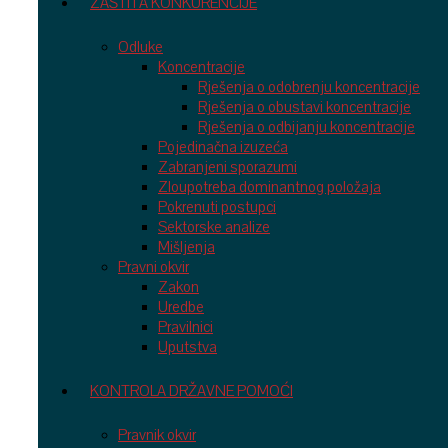
ZAŠTITA KONKURENCIJE
Odluke
Koncentracije
Rješenja o odobrenju koncentracije
Rješenja o obustavi koncentracije
Rješenja o odbijanju koncentracije
Pojedinačna izuzeća
Zabranjeni sporazumi
Zloupotreba dominantnog položaja
Pokrenuti postupci
Sektorske analize
Mišljenja
Pravni okvir
Zakon
Uredbe
Pravilnici
Uputstva
KONTROLA DRŽAVNE POMOĆI
Pravnik okvir