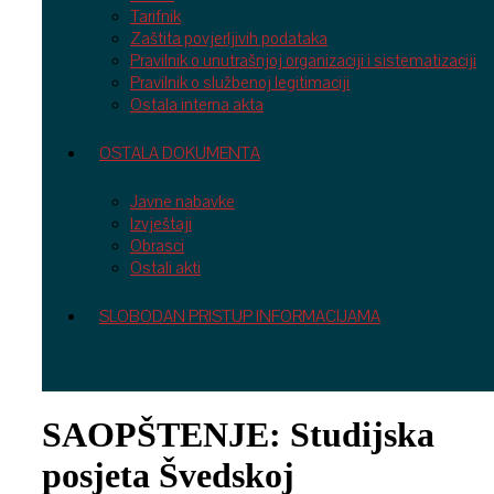
Tarifnik
Zaštita povjerljivih podataka
Pravilnik o unutrašnjoj organizaciji i sistematizaciji
Pravilnik o službenoj legitimaciji
Ostala interna akta
OSTALA DOKUMENTA
Javne nabavke
Izvještaji
Obrasci
Ostali akti
SLOBODAN PRISTUP INFORMACIJAMA
SAOPŠTENJE: Studijska
posjeta Švedskoj