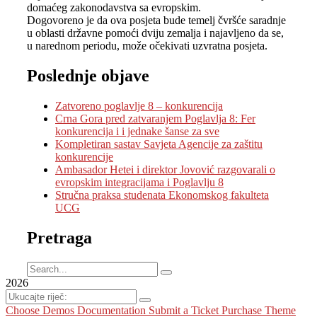
domaćeg zakonodavstva sa evropskim.
Dogovoreno je da ova posjeta bude temelj čvršće saradnje
u oblasti državne pomoći dviju zemalja i najavljeno da se,
u narednom periodu, može očekivati uzvratna posjeta.
Poslednje objave
Zatvoreno poglavlje 8 – konkurencija
Crna Gora pred zatvaranjem Poglavlja 8: Fer
konkurencija i i jednake šanse za sve
Kompletiran sastav Savjeta Agencije za zaštitu
konkurencije
Ambasador Hetei i direktor Jovović razgovarali o
evropskim integracijama i Poglavlju 8
Stručna praksa studenata Ekonomskog fakulteta
UCG
Pretraga
2026
Choose Demos
Documentation
Submit a Ticket
Purchase Theme