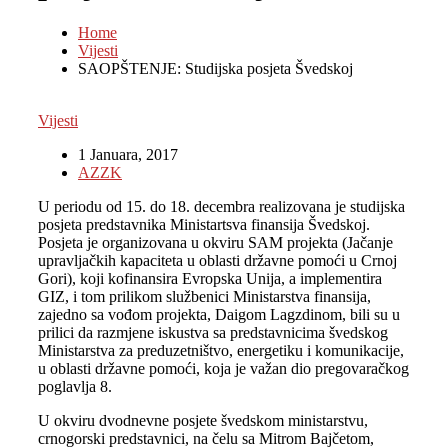
Home
Vijesti
SAOPŠTENJE: Studijska posjeta Švedskoj
Vijesti
1 Januara, 2017
AZZK
U periodu od 15. do 18. decembra realizovana je studijska
posjeta predstavnika Ministartsva finansija Švedskoj.
Posjeta je organizovana u okviru SAM projekta (Jačanje
upravljačkih kapaciteta u oblasti državne pomoći u Crnoj
Gori), koji kofinansira Evropska Unija, a implementira
GIZ, i tom prilikom službenici Ministarstva finansija,
zajedno sa vođom projekta, Daigom Lagzdinom, bili su u
prilici da razmjene iskustva sa predstavnicima švedskog
Ministarstva za preduzetništvo, energetiku i komunikacije,
u oblasti državne pomoći, koja je važan dio pregovaračkog
poglavlja 8.
U okviru dvodnevne posjete švedskom ministarstvu,
crnogorski predstavnici, na čelu sa Mitrom Bajčetom,