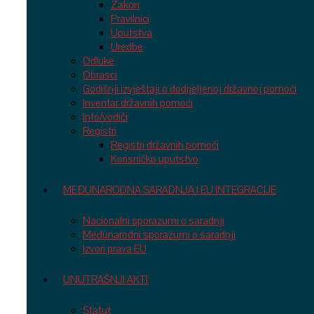
Zakon
Pravilnici
Uputstva
Uredbe
Odluke
Obrasci
Godišnji izvještaji o dodijeljenoj državnoj pomoći
Inventar državnih pomoći
Info/vodiči
Registri
Registri državnih pomoći
Korisničko uputstvo
MEĐUNARODNA SARADNJA I EU INTEGRACIJE
Nacionalni sporazumi o saradnji
Međunarodni sporazumi o saradnji
Izvori prava EU
UNUTRAŠNJI AKTI
Statut