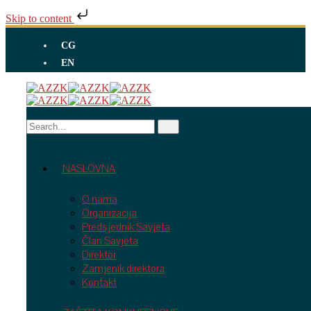
Skip to content
CG
EN
NASLOVNA
O nama
Organizacija
Predsjednik Savjeta
Član Savjeta
Direktor
Zamjenik direktora
Kontakt