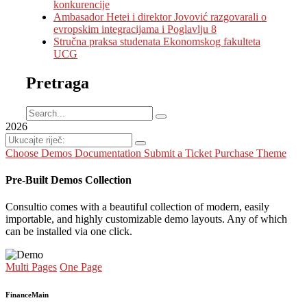
konkurencije
Ambasador Hetei i direktor Jovović razgovarali o
evropskim integracijama i Poglavlju 8
Stručna praksa studenata Ekonomskog fakulteta
UCG
Pretraga
2026
Choose Demos
Documentation
Submit a Ticket
Purchase Theme
Pre-Built Demos Collection
Consultio comes with a beautiful collection of modern, easily
importable, and highly customizable demo layouts. Any of which
can be installed via one click.
Multi Pages
One Page
Finance
Main