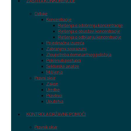
ZAŠTITA KONKURENCIJE
Odluke
Koncentracije
Rješenja o odobrenju koncentracije
Rješenja o obustavi koncentracije
Rješenja o odbijanju koncentracije
Pojedinačna izuzeća
Zabranjeni sporazumi
Zloupotreba dominantnog položaja
Pokrenuti postupci
Sektorske analize
Mišljenja
Pravni okvir
Zakon
Uredbe
Pravilnici
Uputstva
KONTROLA DRŽAVNE POMOĆI
Pravnik okvir