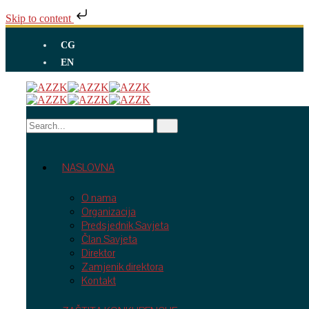
Skip to content
CG
EN
NASLOVNA
O nama
Organizacija
Predsjednik Savjeta
Član Savjeta
Direktor
Zamjenik direktora
Kontakt