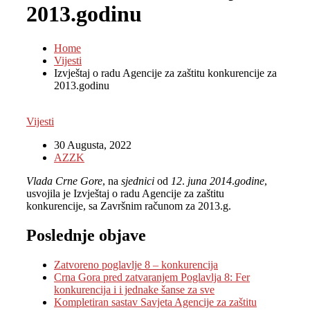
2013.godinu
Home
Vijesti
Izvještaj o radu Agencije za zaštitu konkurencije za
2013.godinu
Vijesti
30 Augusta, 2022
AZZK
Vlada Crne Gore
, na
sjednici
od
12
.
juna 2014
.
godine
,
usvojila je Izvještaj o radu Agencije za zaštitu
konkurencije, sa Završnim računom za
2013.g.
Poslednje objave
Zatvoreno poglavlje 8 – konkurencija
Crna Gora pred zatvaranjem Poglavlja 8: Fer
konkurencija i i jednake šanse za sve
Kompletiran sastav Savjeta Agencije za zaštitu