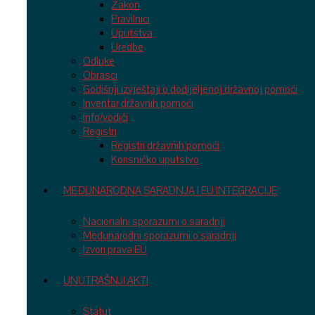
Zakon
Pravilnici
Uputstva
Uredbe
Odluke
Obrasci
Godišnji izvještaji o dodijeljenoj državnoj pomoći
Inventar državnih pomoći
Info/vodiči
Registri
Registri državnih pomoći
Korisničko uputstvo
MEĐUNARODNA SARADNJA I EU INTEGRACIJE
Nacionalni sporazumi o saradnji
Međunarodni sporazumi o saradnji
Izvori prava EU
UNUTRAŠNJI AKTI
Statut