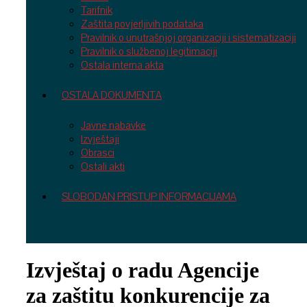
Tarifnik
Zaštita povjerljivih podataka
Pravilnik o unutrašnjoj organizaciji i sistematizaciji
Pravilnik o službenoj legitimaciji
Ostala interna akta
OSTALA DOKUMENTA
Javne nabavke
Izvještaji
Obrasci
Ostali akti
SLOBODAN PRISTUP INFORMACIJAMA
Izvještaj o radu Agencije
za zaštitu konkurencije za