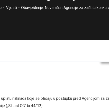
e
Vijesti
Obavještenje: Novi račun Agencije za zaštitu konkur
V
 uplatu naknada koje se plaćaju u postupku pred Agencijom za za
je („Sl.List CG“ br.44/12).