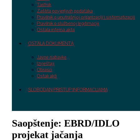
Tarifnik
Zaštita povjerljivih podataka
Pravilnik o unutrašnjoj organizaciji i sistematizaciji
Pravilnik o službenoj legitimaciji
Ostala interna akta
OSTALA DOKUMENTA
Javne nabavke
Izvještaji
Obrasci
Ostali akti
SLOBODAN PRISTUP INFORMACIJAMA
Saopštenje: EBRD/IDLO
projekat jačanja