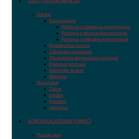
ZAŠTITA KONKURENCIJE
Odluke
Koncentracije
Rješenja o odobrenju koncentracije
Rješenja o obustavi koncentracije
Rješenja o odbijanju koncentracije
Pojedinačna izuzeća
Zabranjeni sporazumi
Zloupotreba dominantnog položaja
Pokrenuti postupci
Sektorske analize
Mišljenja
Pravni okvir
Zakon
Uredbe
Pravilnici
Uputstva
KONTROLA DRŽAVNE POMOĆI
Pravnik okvir