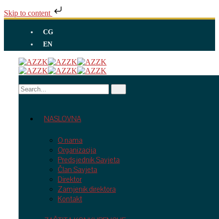
Skip to content
CG
EN
NASLOVNA
O nama
Organizacija
Predsjednik Savjeta
Član Savjeta
Direktor
Zamjenik direktora
Kontakt