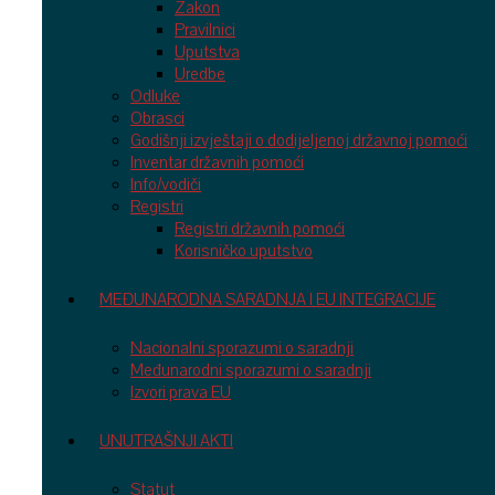
Zakon
Pravilnici
Uputstva
Uredbe
Odluke
Obrasci
Godišnji izvještaji o dodijeljenoj državnoj pomoći
Inventar državnih pomoći
Info/vodiči
Registri
Registri državnih pomoći
Korisničko uputstvo
MEĐUNARODNA SARADNJA I EU INTEGRACIJE
Nacionalni sporazumi o saradnji
Međunarodni sporazumi o saradnji
Izvori prava EU
UNUTRAŠNJI AKTI
Statut