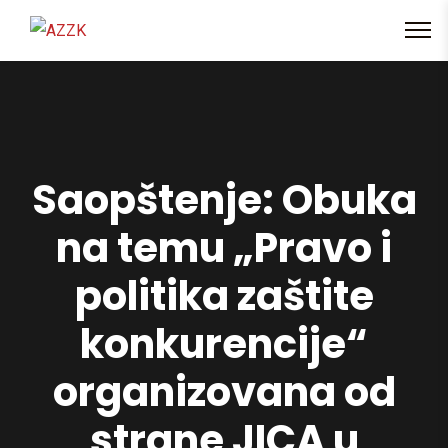
content
Saopštenje: Obuka
na temu „Pravo i
politika zaštite
konkurencije“
organizovana od
strane JICA u