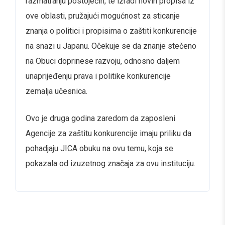
razmatranju postojećih, te izradi novih propisa iz
ove oblasti, pružajući mogućnost za sticanje
znanja o politici i propisima o zaštiti konkurencije
na snazi u Japanu. Očekuje se da znanje stečeno
na Obuci doprinese razvoju, odnosno daljem
unaprijeđenju prava i politike konkurencije
zemalja učesnica.
Ovo je druga godina zaredom da zaposleni
Agencije za zaštitu konkurencije imaju priliku da
pohadjaju JICA obuku na ovu temu, koja se
pokazala od izuzetnog značaja za ovu instituciju.