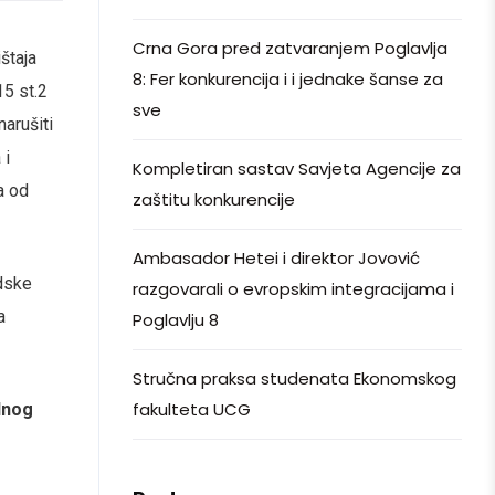
Crna Gora pred zatvaranjem Poglavlja
štaja
8: Fer konkurencija i i jednake šanse za
15 st.2
sve
narušiti
 i
Kompletiran sastav Savjeta Agencije za
a od
zaštitu konkurencije
Ambasador Hetei i direktor Jovović
udske
razgovarali o evropskim integracijama i
a
Poglavlju 8
Stručna praksa studenata Ekonomskog
fakulteta UCG
lnog