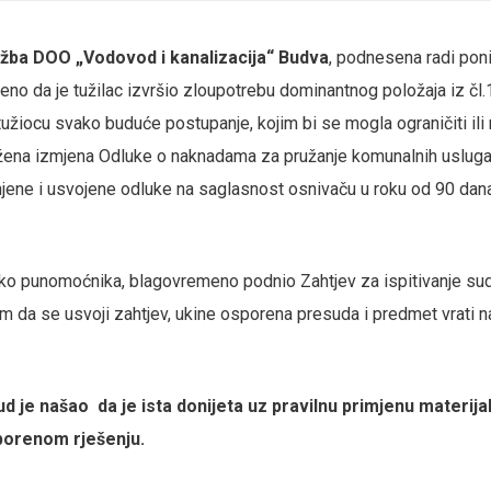
žba DOO „Vodovod i kanalizacija“ Budva
, podnesena radi poni
đeno da
je tužilac izvršio zloupotrebu dominantnog položaja iz čl.
 tužiocu svako buduće postupanje, kojim bi se mogla ograničiti ili 
žena izmjena Odluke o naknadama za pružanje komunalnih usluga
enjene i usvojene odluke na saglasnost osnivaču u roku od 90 dan
reko punomoćnika, blagovremeno podnio Zahtjev za ispitivanje s
m da se usvoji zahtjev, ukine osporena presuda i predmet vrati n
d je našao da je ista donijeta uz pravilnu primjenu materija
porenom rješenju.