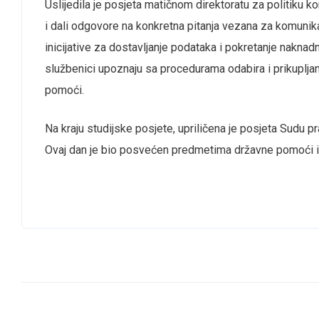
Uslijedila je posjeta matičnom direktoratu za politiku 
i dali odgovore na konkretna pitanja vezana za komun
inicijative za dostavljanje podataka i pokretanje nakna
službenici upoznaju sa procedurama odabira i prikupljan
pomoći.
Na kraju studijske posjete, upriličena je posjeta Sudu 
Ovaj dan je bio posvećen predmetima državne pomoći i