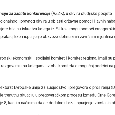
cije za zaštitu konkurencije
(AZZK), u okviru studijske posjete
ucionalnog i pravnog okvira u oblasti državne pomoći i javnih naba
posjete bila su iskustva kolega iz EU koja mogu pomoći crnogorsk
praksu, kao i ispunjenje obaveza definisanih završnim mjerilima 
opski ekonomski i socijalni komitet i Komitet regiona. Imali su p
da razgovaraju sa kolegama iz oba komiteta o mogućoj podršci na 
rektorat Evropske unije za susjedstvo i pregovore o proširenju (
e trenutnu situaciju u pregovaračkom procesu između Crne Gore
8, kao i o načinima da se dodatno ubrza ispunjenje zacrtanih o