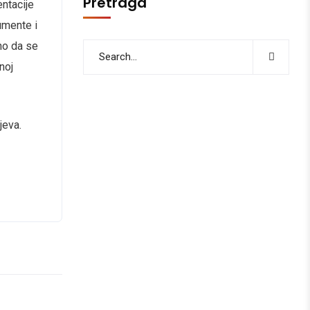
Pretraga
entacije
umente i
no da se
noj
jeva.