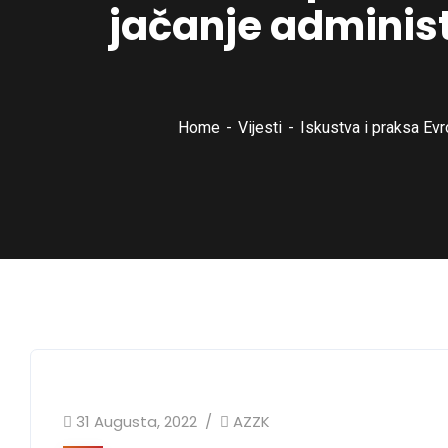
jačanje administ
Home
Vijesti
Iskustva i praksa Evr
31 Augusta, 2022
AZZK