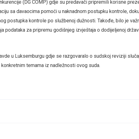
konkurencije (DG COMP) gdje su predavači pripremili korisne prez
ikaciju sa davaocima pomoći u naknadnom postupku kontrole, dok
dnog postupka kontrole po službenoj dužnosti. Takođe, bilo je važ
ja podataka za pripremu godišnjeg izvještaja o dodijeljenoj držav
pravde u Luksemburgu gdje se razgovaralo o sudskoj reviziji sluča
 konkretnim temama iz nadležnosti ovog suda.