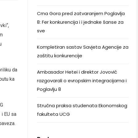
Crna Gora pred zatvaranjem Poglavlja
8: Fer konkurencija i i jednake šanse za
vki“,
sve
im
u
Kompletiran sastav Savjeta Agencije za
zaštitu konkurencije
riliku da
Ambasador Hetei i direktor Jovović
putu ka
razgovarali o evropskim integracijama i
Poglavlju 8
DG
Stručna praksa studenata Ekonomskog
fakulteta UCG
 i EU sa
baveza.