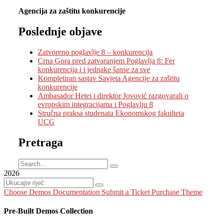
Agencija za zaštitu konkurencije
Poslednje objave
Zatvoreno poglavlje 8 – konkurencija
Crna Gora pred zatvaranjem Poglavlja 8: Fer
konkurencija i i jednake šanse za sve
Kompletiran sastav Savjeta Agencije za zaštitu
konkurencije
Ambasador Hetei i direktor Jovović razgovarali o
evropskim integracijama i Poglavlju 8
Stručna praksa studenata Ekonomskog fakulteta
UCG
Pretraga
2026
Choose Demos
Documentation
Submit a Ticket
Purchase Theme
Pre-Built Demos Collection