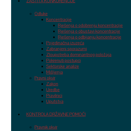
ZAŠTITA KONKURENCIJE
Odluke
Koncentracije
Rješenja o odobrenju koncentracije
Rješenja o obustavi koncentracije
Rješenja o odbijanju koncentracije
Pojedinačna izuzeća
Zabranjeni sporazumi
Zloupotreba dominantnog položaja
Pokrenuti postupci
Sektorske analize
Mišljenja
Pravni okvir
Zakon
Uredbe
Pravilnici
Uputstva
KONTROLA DRŽAVNE POMOĆI
Pravnik okvir