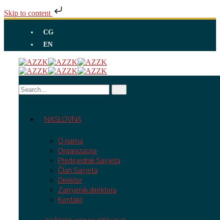
Skip to content
CG
EN
NASLOVNA
O nama
Organizacija
Predsjednik Savjeta
Član Savjeta
Direktor
Zamjenik direktora
Kontakt