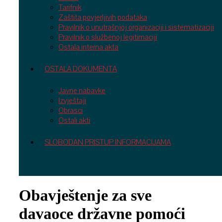
Tarifnik
Zaštita povjerljivih podataka
Pravilnik o unutrašnjoj organizaciji i sistematizaciji
Pravilnik o službenoj legitimaciji
Ostala interna akta
OSTALA DOKUMENTA
Javne nabavke
Izvještaji
Obrasci
Ostali akti
SLOBODAN PRISTUP INFORMACIJAMA
Obavještenje za sve
davaoce državne pomoći