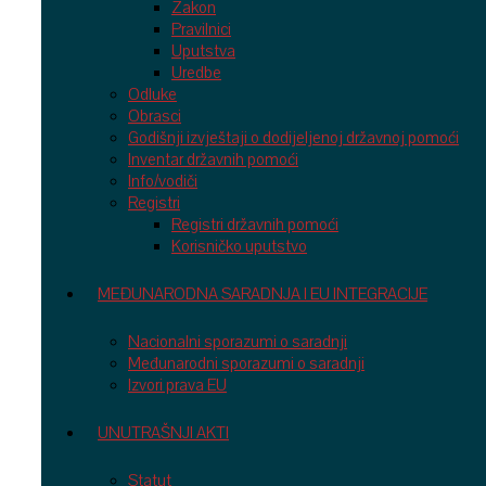
Zakon
Pravilnici
Uputstva
Uredbe
Odluke
Obrasci
Godišnji izvještaji o dodijeljenoj državnoj pomoći
Inventar državnih pomoći
Info/vodiči
Registri
Registri državnih pomoći
Korisničko uputstvo
MEĐUNARODNA SARADNJA I EU INTEGRACIJE
Nacionalni sporazumi o saradnji
Međunarodni sporazumi o saradnji
Izvori prava EU
UNUTRAŠNJI AKTI
Statut