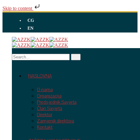
Skip to content
CG
EN
NASLOVNA
O nama
Organizacija
Predsjednik Savjeta
Član Savjeta
Direktor
Zamjenik direktora
Kontakt