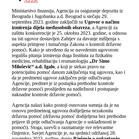
AZZK
Ministarstvo finansija, Agencija za osiguranje depozita iz
Beograda i Jugobanka a.d. Beograd u stečaju 29.
septembra 2023. godine zaključili su
Ugovor o načinu
izmirenja dijela međusobnih obaveza
, a Agenciji za
zaštitu konkurencije je 25. oktobra 2023. godine, u odnosu
na isti ugovor dostavljen Zahtjev za davanje mišljenja s
aspekta primjene i tumačenja Zakona o kontroli državne
pomoći. Kako je utvrđeno da se navedenim ugovorom
regulišu pitanja izmirenja duga Instituta za fizikalnu
medicinu, rehabilitaciju i reumatologiju
„Dr Simo
Milošević“ a.d. Igalo
, a koji je stekao pravo na
potencijalnu pomoć danom zaključenja tog ugovora, kao i
da je predmetni ugovor zaključen prije odlučivanja
Agencije, predmet je iz postupka prethodne kontrole
državne pomoći proslijeđen na nadležnost i postupanje
naknadne kontrole državne pomoći.
Agencija nalazi kako postoji osnovana sumnja da je na
osnovu predmetnog ugovora dodijeljena nezakonita
državna pomoć (državna pomoć dodijeljena bez prethodne
prijave ili prije odlučivanja Agencije o usklađenosti te
pomoći). Stoga, uzevši u razmatranje sve relevantne
činjenice, Savjet Agencije je, na sjednici održanoj 28.
novembra 2023. godine, donio
Rješenje o pokretanju