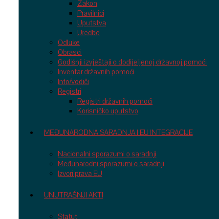
Zakon
Pravilnici
Uputstva
Uredbe
Odluke
Obrasci
Godišnji izvještaji o dodijeljenoj državnoj pomoći
Inventar državnih pomoći
Info/vodiči
Registri
Registri državnih pomoći
Korisničko uputstvo
MEĐUNARODNA SARADNJA I EU INTEGRACIJE
Nacionalni sporazumi o saradnji
Međunarodni sporazumi o saradnji
Izvori prava EU
UNUTRAŠNJI AKTI
Statut