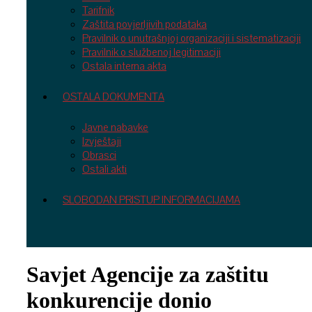
Tarifnik
Zaštita povjerljivih podataka
Pravilnik o unutrašnjoj organizaciji i sistematizaciji
Pravilnik o službenoj legitimaciji
Ostala interna akta
OSTALA DOKUMENTA
Javne nabavke
Izvještaji
Obrasci
Ostali akti
SLOBODAN PRISTUP INFORMACIJAMA
Savjet Agencije za zaštitu
konkurencije donio