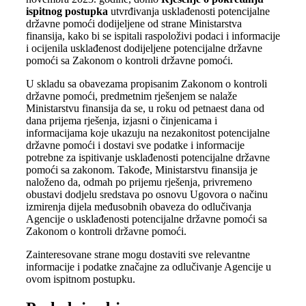
ispitnog postupka
utvrđivanja usklađenosti potencijalne
državne pomoći dodijeljene od strane Ministarstva
finansija, kako bi se ispitali raspoloživi podaci i informacije
i ocijenila usklađenost dodijeljene potencijalne državne
pomoći sa Zakonom o kontroli državne pomoći.
U skladu sa obavezama propisanim Zakonom o kontroli
državne pomoći, predmetnim rješenjem se nalaže
Ministarstvu finansija da se, u roku od petnaest dana od
dana prijema rješenja, izjasni o činjenicama i
informacijama koje ukazuju na nezakonitost potencijalne
državne pomoći i dostavi sve podatke i informacije
potrebne za ispitivanje usklađenosti potencijalne državne
pomoći sa zakonom. Takođe, Ministarstvu finansija je
naloženo da, odmah po prijemu rješenja, privremeno
obustavi dodjelu sredstava po osnovu Ugovora o načinu
izmirenja dijela međusobnih obaveza do odlučivanja
Agencije o usklađenosti potencijalne državne pomoći sa
Zakonom o kontroli državne pomoći.
Zainteresovane strane mogu dostaviti sve relevantne
informacije i podatke značajne za odlučivanje Agencije u
ovom ispitnom postupku.