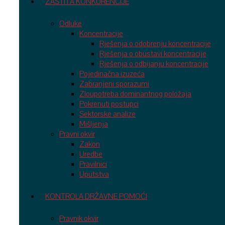
ZAŠTITA KONKURENCIJE
Odluke
Koncentracije
Rješenja o odobrenju koncentracije
Rješenja o obustavi koncentracije
Rješenja o odbijanju koncentracije
Pojedinačna izuzeća
Zabranjeni sporazumi
Zloupotreba dominantnog položaja
Pokrenuti postupci
Sektorske analize
Mišljenja
Pravni okvir
Zakon
Uredbe
Pravilnici
Uputstva
KONTROLA DRŽAVNE POMOĆI
Pravnik okvir