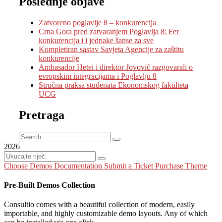
Poslednje objave
Zatvoreno poglavlje 8 – konkurencija
Crna Gora pred zatvaranjem Poglavlja 8: Fer
konkurencija i i jednake šanse za sve
Kompletiran sastav Savjeta Agencije za zaštitu
konkurencije
Ambasador Hetei i direktor Jovović razgovarali o
evropskim integracijama i Poglavlju 8
Stručna praksa studenata Ekonomskog fakulteta
UCG
Pretraga
2026
Choose Demos
Documentation
Submit a Ticket
Purchase Theme
Pre-Built Demos Collection
Consultio comes with a beautiful collection of modern, easily
importable, and highly customizable demo layouts. Any of which