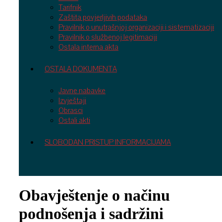
Tarifnik
Zaštita povjerljivih podataka
Pravilnik o unutrašnjoj organizaciji i sistematizaciji
Pravilnik o službenoj legitimaciji
Ostala interna akta
OSTALA DOKUMENTA
Javne nabavke
Izvještaji
Obrasci
Ostali akti
SLOBODAN PRISTUP INFORMACIJAMA
Obavještenje o načinu
podnošenja i sadržini