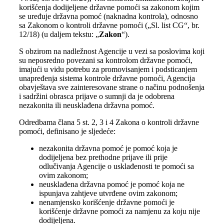
korišćenja dodijeljene državne pomoći sa zakonom kojim
se uređuje državna pomoć (naknadna kontrola), odnosno
sa Zakonom o kontroli državne pomoći („Sl. list CG“, br.
12/18) (u daljem tekstu: „
Zakon
“).
S obzirom na nadležnost Agencije u vezi sa poslovima koji
su neposredno povezani sa kontrolom državne pomoći,
imajući u vidu potrebu za promovisanjem i podsticanjem
unapređenja sistema kontrole državne pomoći, Agencija
obavještava sve zainteresovane strane o načinu podnošenja
i sadržini obrasca prijave o sumnji da je odobrena
nezakonita ili neusklađena državna pomoć.
Odredbama člana 5 st. 2, 3 i 4 Zakona o kontroli državne
pomoći, definisano je sljedeće:
nezakonita državna pomoć je pomoć koja je
dodijeljena bez prethodne prijave ili prije
odlučivanja Agencije o usklađenosti te pomoći sa
ovim zakonom;
neusklađena državna pomoć je pomoć koja ne
ispunjava zahtjeve utvrđene ovim zakonom;
nenamjensko korišćenje državne pomoći je
korišćenje državne pomoći za namjenu za koju nije
dodijeljena.