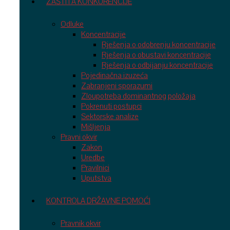
ZAŠTITA KONKURENCIJE
Odluke
Koncentracije
Rješenja o odobrenju koncentracije
Rješenja o obustavi koncentracije
Rješenja o odbijanju koncentracije
Pojedinačna izuzeća
Zabranjeni sporazumi
Zloupotreba dominantnog položaja
Pokrenuti postupci
Sektorske analize
Mišljenja
Pravni okvir
Zakon
Uredbe
Pravilnici
Uputstva
KONTROLA DRŽAVNE POMOĆI
Pravnik okvir