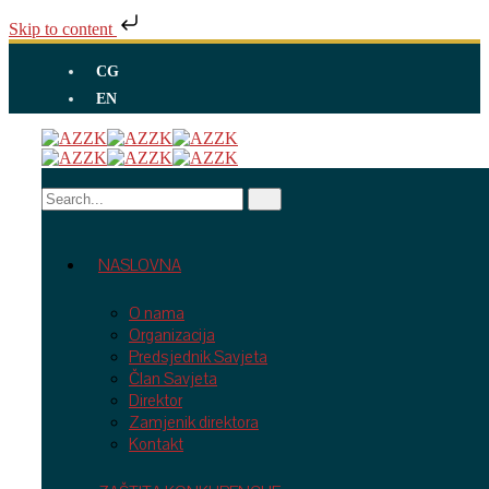
Skip to content
CG
EN
NASLOVNA
O nama
Organizacija
Predsjednik Savjeta
Član Savjeta
Direktor
Zamjenik direktora
Kontakt