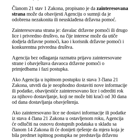
Članom 21 stav 1 Zakona, propisano je da
zainteresovana
strana
može da obavijesti Agenciju o sumnji da je
odobrena nezakonita ili neusklađena državna pomoć.
Zainteresovana strana je: davalac državne pomoći ili drugo
lice i privredno društvo, na čije interese može da utiče
dodjela državne pomoći, kao i korisnik državne pomoći i
konkurentna privredna društva.
Agencija bez odlaganja razmatra prijavu zainteresovane
strane i obavještava davaoca državne pomoći o
primjedbama i fazi postupka.
Ako Agencija u ispitnom postupku iz stava 3 člana 21
Zakona, utvrdi da je neophodno dostaviti nove informacije
ili podatke, obavijestiće zainteresovano lice i odrediti rok
za njihovo dostavljanje, koji ne može biti kraći od 30 dana
od dana dostavljanja obavještenja.
Ako zainteresovano lice ne dostavi informacije ili podatke
iz stava 4 člana 21 Zakona u ostavljenom roku, Agencija
će odlučiti na osnovu dostupnih podataka u skladu sa
članom 14 Zakona ili će donijeti rješenje da mjera koja je
bila predmet ispitnog postupka ne predstavlja državnu