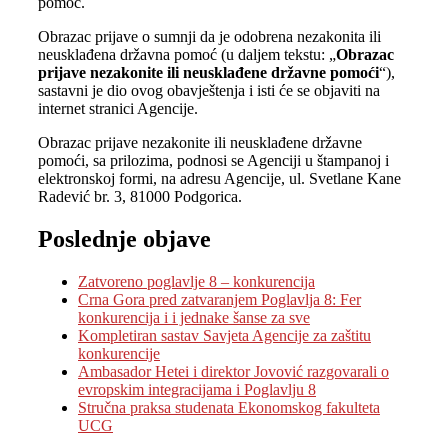
pomoć.
Obrazac prijave o sumnji da je odobrena nezakonita ili
neusklađena državna pomoć (u daljem tekstu: „
Obrazac
prijave nezakonite ili neusklađene državne pomoći
“),
sastavni je dio ovog obavještenja i isti će se objaviti na
internet stranici Agencije.
Obrazac prijave nezakonite ili neusklađene državne
pomoći, sa prilozima, podnosi se Agenciji u štampanoj i
elektronskoj formi, na adresu Agencije, ul. Svetlane Kane
Radević br. 3, 81000 Podgorica.
Poslednje objave
Zatvoreno poglavlje 8 – konkurencija
Crna Gora pred zatvaranjem Poglavlja 8: Fer
konkurencija i i jednake šanse za sve
Kompletiran sastav Savjeta Agencije za zaštitu
konkurencije
Ambasador Hetei i direktor Jovović razgovarali o
evropskim integracijama i Poglavlju 8
Stručna praksa studenata Ekonomskog fakulteta
UCG