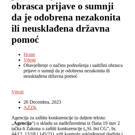
obrasca prijave o sumnji
da je odobrena nezakonita
ili neusklađena državna
pomoć
Home
Vijesti
Obavještenje o načinu podnošenja i sadržini obrasca
prijave o sumnji da je odobrena nezakonita ili
neusklađena državna pomoć
Vijesti
26 Decembra, 2023
AZZK
Agencija za zaštitu konkurencije (u daljem tekstu:
„
Agencija
“) u skladu sa nadležnostima iz člana 19 stav 2
tačka 6 Zakona o zaštiti konkurencije („Sl. list CG“, br.
44/12, 13/18 i 145/21), vrši kontrolu usklađenosti dodjele i