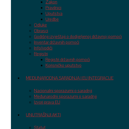
Zakon
Pravilnici
Uputstva
Uredbe
Odluke
Obrasci
Godišnji izvještaji o dodijeljenoj državnoj pomoći
Inventar državnih pomoći
Info/vodiči
Registri
Registri državnih pomoći
Korisničko uputstvo
MEĐUNARODNA SARADNJA I EU INTEGRACIJE
Nacionalni sporazumi o saradnji
Međunarodni sporazumi o saradnji
Izvori prava EU
UNUTRAŠNJI AKTI
Statut