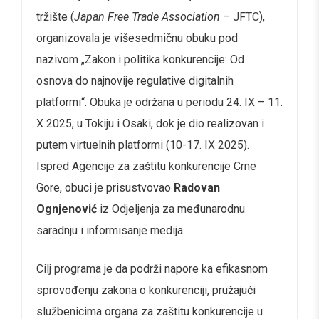
tržište (
Japan Free Trade Association
– JFTC),
organizovala je višesedmičnu obuku pod
nazivom „Zakon i politika konkurencije: Od
osnova do najnovije regulative digitalnih
platformi“. Obuka je održana u periodu 24. IX – 11.
X 2025, u Tokiju i Osaki, dok je dio realizovan i
putem virtuelnih platformi (10-17. IX 2025).
Ispred Agencije za zaštitu konkurencije Crne
Gore, obuci je prisustvovao
Radovan
Ognjenović
iz Odjeljenja za međunarodnu
saradnju i informisanje medija.
Cilj programa je da podrži napore ka efikasnom
sprovođenju zakona o konkurenciji, pružajući
službenicima organa za zaštitu konkurencije u