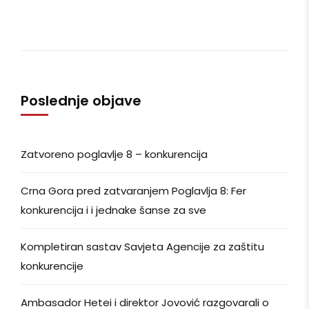
Poslednje objave
Zatvoreno poglavlje 8 – konkurencija
Crna Gora pred zatvaranjem Poglavlja 8: Fer
konkurencija i i jednake šanse za sve
Kompletiran sastav Savjeta Agencije za zaštitu
konkurencije
Ambasador Hetei i direktor Jovović razgovarali o