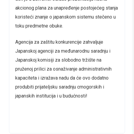
akcionog plana za unapređenje postojećeg stanja
koristeći znanje o japanskom sistemu stečeno u
toku predmetne obuke.
Agencija za zaštitu konkurencije zahvaljuje
Japanskoj agenciji za međunarodnu saradnju i
Japanskoj komisiji za slobodno tržište na
pruženoj prilici za osnaživanje administrativnih
kapaciteta i izražava nadu da će ovo dodatno
produbiti prijateljsku saradnju crnogorskih i
japanskih institucija i u budućnosti!