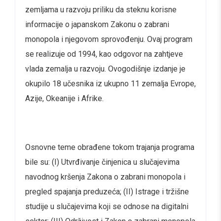
zemljama u razvoju priliku da steknu korisne
informacije o japanskom Zakonu o zabrani
monopola i njegovom sprovođenju. Ovaj program
se realizuje od 1994, kao odgovor na zahtjeve
vlada zemalja u razvoju. Ovogodišnje izdanje je
okupilo 18 učesnika iz ukupno 11 zemalja Evrope,
Azije, Okeanije i Afrike.
Osnovne teme obrađene tokom trajanja programa
bile su: (I) Utvrđivanje činjenica u slučajevima
navodnog kršenja Zakona o zabrani monopola i
pregled spajanja preduzeća; (II) Istrage i tržišne
studije u slučajevima koji se odnose na digitalni