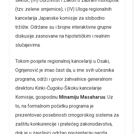
sektor; (III) Održivost i Zakon o zabrani monopola
(tzv. zelene smjernice); i (IV) Uloga regionalnih
kancelarija Japanske komisije za slobodno
tržište. Održane su i brojne interaktivne grupne
diskusije zasnovane na hipotetičkim i realnim
slučajevima.
Tokom posjete regionalnoj kancelariji u Osaki,
Ognjenović je imao čast da, u ime svih učesnika
programa, održi i govor zahvalnice generalnom
direktoru Kinki-Čugoku-Šikoku kancelarije
Komisije, gospodinu
Minamiju Masaharuu
. Uz
to, na formalnom početku programa je
prezentovao posebnosti crnogorskog sistema za
zaštitu konkurencije i pratećeg zakonodavstva,
dok je u završnici održao prezentaciju nacrta