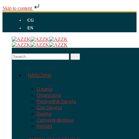
Skip to content
CG
EN
NASLOVNA
O nama
Organizacija
Predsjednik Savjeta
Član Savjeta
Direktor
Zamjenik direktora
Kontakt