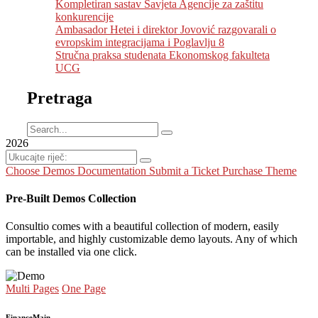
Kompletiran sastav Savjeta Agencije za zaštitu
konkurencije
Ambasador Hetei i direktor Jovović razgovarali o
evropskim integracijama i Poglavlju 8
Stručna praksa studenata Ekonomskog fakulteta
UCG
Pretraga
2026
Choose Demos
Documentation
Submit a Ticket
Purchase Theme
Pre-Built Demos Collection
Consultio comes with a beautiful collection of modern, easily
importable, and highly customizable demo layouts. Any of which
can be installed via one click.
Multi Pages
One Page
Finance
Main