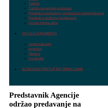
Tarifnik
Zaštita povjerljivih podataka
Pravilnik o unutrašnjoj organizaciji i sistematizaciji
Pravilnik o službenoj legitimaciji
Ostala interna akta
OSTALA DOKUMENTA
Javne nabavke
Izvještaji
Obrasci
Ostali akti
SLOBODAN PRISTUP INFORMACIJAMA
Predstavnik Agencije
održao predavanje na