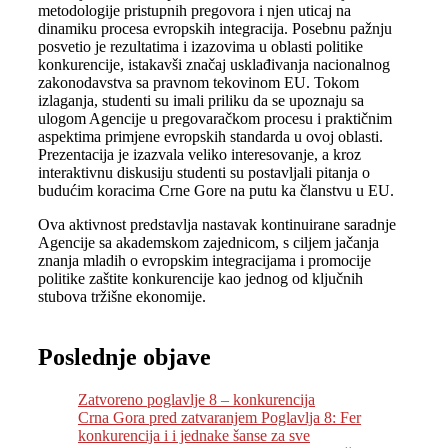
metodologije pristupnih pregovora i njen uticaj na
dinamiku procesa evropskih integracija. Posebnu pažnju
posvetio je rezultatima i izazovima u oblasti politike
konkurencije, istakavši značaj usklađivanja nacionalnog
zakonodavstva sa pravnom tekovinom EU. Tokom
izlaganja, studenti su imali priliku da se upoznaju sa
ulogom Agencije u pregovaračkom procesu i praktičnim
aspektima primjene evropskih standarda u ovoj oblasti.
Prezentacija je izazvala veliko interesovanje, a kroz
interaktivnu diskusiju studenti su postavljali pitanja o
budućim koracima Crne Gore na putu ka članstvu u EU.
Ova aktivnost predstavlja nastavak kontinuirane saradnje
Agencije sa akademskom zajednicom, s ciljem jačanja
znanja mladih o evropskim integracijama i promocije
politike zaštite konkurencije kao jednog od ključnih
stubova tržišne ekonomije.
Poslednje objave
Zatvoreno poglavlje 8 – konkurencija
Crna Gora pred zatvaranjem Poglavlja 8: Fer
konkurencija i i jednake šanse za sve