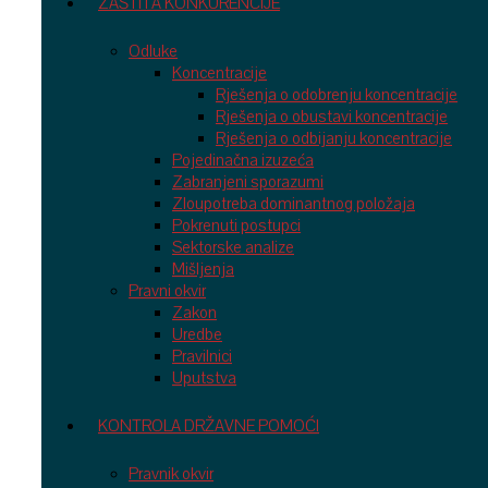
ZAŠTITA KONKURENCIJE
Odluke
Koncentracije
Rješenja o odobrenju koncentracije
Rješenja o obustavi koncentracije
Rješenja o odbijanju koncentracije
Pojedinačna izuzeća
Zabranjeni sporazumi
Zloupotreba dominantnog položaja
Pokrenuti postupci
Sektorske analize
Mišljenja
Pravni okvir
Zakon
Uredbe
Pravilnici
Uputstva
KONTROLA DRŽAVNE POMOĆI
Pravnik okvir