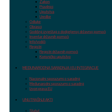
Zakon
Pravilnici
Uputstva
Uredbe
Odluke
Obrasci
Godišnji izvještaji o dodijeljenoj državnoj pomoći
Inventar državnih pomoći
Info/vodiči
Registri
Registri državnih pomoći
Korisničko uputstvo
MEĐUNARODNA SARADNJA I EU INTEGRACIJE
Nacionalni sporazumi o saradnji
Međunarodni sporazumi o saradnji
Izvori prava EU
UNUTRAŠNJI AKTI
Statut