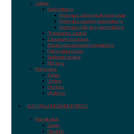
Odluke
Koncentracije
Rješenja o odobrenju koncentracije
Rješenja o obustavi koncentracije
Rješenja o odbijanju koncentracije
Pojedinačna izuzeća
Zabranjeni sporazumi
Zloupotreba dominantnog položaja
Pokrenuti postupci
Sektorske analize
Mišljenja
Pravni okvir
Zakon
Uredbe
Pravilnici
Uputstva
KONTROLA DRŽAVNE POMOĆI
Pravnik okvir
Zakon
Pravilnici