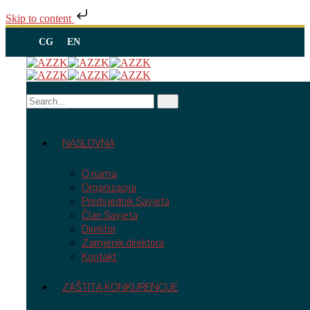
Skip to content
CG
EN
NASLOVNA
O nama
Organizacija
Predsjednik Savjeta
Član Savjeta
Direktor
Zamjenik direktora
Kontakt
ZAŠTITA KONKURENCIJE