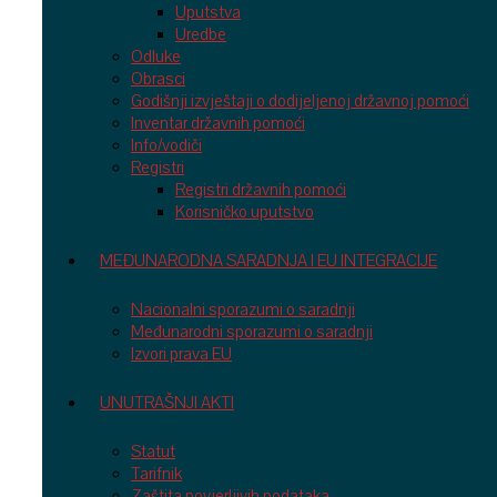
Uputstva
Uredbe
Odluke
Obrasci
Godišnji izvještaji o dodijeljenoj državnoj pomoći
Inventar državnih pomoći
Info/vodiči
Registri
Registri državnih pomoći
Korisničko uputstvo
MEĐUNARODNA SARADNJA I EU INTEGRACIJE
Nacionalni sporazumi o saradnji
Međunarodni sporazumi o saradnji
Izvori prava EU
UNUTRAŠNJI AKTI
Statut
Tarifnik
Zaštita povjerljivih podataka