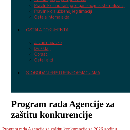
Pravilnik o unutrašnjoj organizaciji i sistematizaciji
Pravilnik o službenoj legitimaciji
Ostala interna akta
OSTALA DOKUMENTA
Javne nabavke
Izvještaji
Obrasci
Ostali akti
SLOBODAN PRISTUP INFORMACIJAMA
Program rada Agencije za
zaštitu konkurencije
Program rada Agencije za zaštitu konkurencije za 2026.godinu